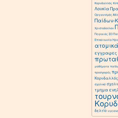
Κορυδαλλός
Κύ
Λουκία Πρ
Οργανισμός Άθλ
Παίδων-
Χριστοδούλου
Πειραιάς
ΣΟ Πα
Επικοινωνία Ηρ
ατομικ
εγγραφες
πρωτα
μαθήματα
παίδ
πρ
προσφορές
Κορυδαλλός
σχολι
σχολικό
τμημα ενη
τουρν
Κορυ
δελτίο
υγειον