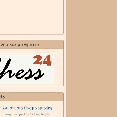
 νέα και μαθήματα
γία
Αναστασία Πραματευτάκη
ή
΄ Εθνική
Γιώργος Μαστέλλος
Ικαρία