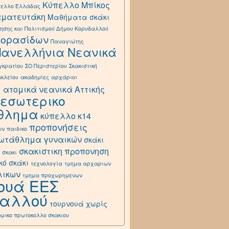
Κύπελλο Μπίκος
πελλο Ελλάδας
αματευτάκη
Μαθήματα σκάκι
ησης και Πολιτισμού Δήμου Κορυδαλλού
Κορασίδων
Παναγιώτης
Πανελλήνια Νεανικά
γκρατίου
ΣΟ Περιστερίου
Σκακιστική
ακλείου
ακαδημίες
αρχάριοι
ά
ατομικά νεανικά Αττικής
εσωτερικο
θλημα
κύπελλο κ14
προπονήσεις
ων
παιδικο
ωτάθλημα γυναικών
σκάκι
σκακιστικη προπονηση
σκακι
κό σκάκι
τεχνολογία
τμημα αρχαριων
λικων
τμημα προχωρημενων
ουά ΕΕΣ
δαλλού
τουρνουά χωρίς
ομικο πρωτοκολλο σκακιου