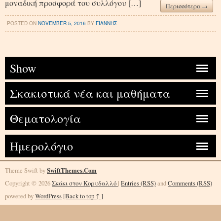
μοναδική προσφορά του συλλόγου […]
Περισσότερα →
POSTED ON
NOVEMBER 5, 2016
BY
ΓΙΑΝΝΗΣ
Show
Σκακιστικά νέα και μαθήματα
Θεματολογία
Ημερολόγιο
Theme Swift by
SwiftThemes.Com
Copyright © 2026
Σκάκι στον Κορυδαλλό
|
Entries (RSS)
and
Comments (RSS)
powered by
WordPress
[Back to top ↑ ]