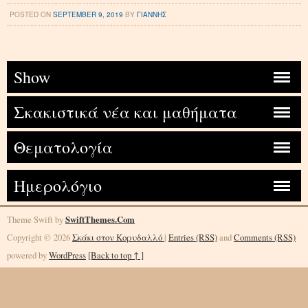
POSTED ON
SEPTEMBER 9, 2019
BY
ΓΙΑΝΝΗΣ
Show
Σκακιστικά νέα και μαθήματα
Θεματολογία
Ημερολόγιο
Theme Swift by
SwiftThemes.Com
Copyright © 2026
Σκάκι στον Κορυδαλλό
|
Entries (RSS)
and
Comments (RSS)
powered by
WordPress
[Back to top ↑ ]