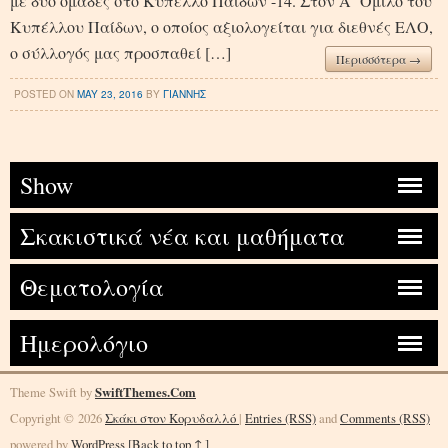
με δύο ομάδες στο Κύπελλο Παίδων -14. Στον Α΄ Όμιλο του
Κυπέλλου Παίδων, ο οποίος αξιολογείται για διεθνές ΕΛΟ,
ο σύλλογός μας προσπαθεί […]
Περισσότερα →
POSTED ON
MAY 23, 2016
BY
ΓΙΑΝΝΗΣ
Show
Σκακιστικά νέα και μαθήματα
Θεματολογία
Ημερολόγιο
Theme Swift by
SwiftThemes.Com
Copyright © 2026
Σκάκι στον Κορυδαλλό
|
Entries (RSS)
and
Comments (RSS)
powered by
WordPress
[Back to top ↑ ]