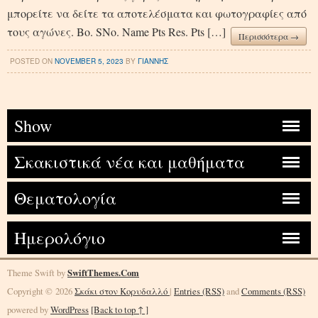
μπορείτε να δείτε τα αποτελέσματα και φωτογραφίες από
τους αγώνες. Bo. SNo. Name Pts Res. Pts […]
Περισσότερα →
POSTED ON
NOVEMBER 5, 2023
BY
ΓΙΑΝΝΗΣ
Show
Σκακιστικά νέα και μαθήματα
Θεματολογία
Ημερολόγιο
Theme Swift by
SwiftThemes.Com
Copyright © 2026
Σκάκι στον Κορυδαλλό
|
Entries (RSS)
and
Comments (RSS)
powered by
WordPress
[Back to top ↑ ]