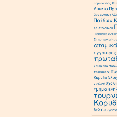
Κορυδαλλός
Κύ
Λουκία Πρ
Οργανισμός Άθλ
Παίδων-
Χριστοδούλου
Πειραιάς
ΣΟ Πα
Επικοινωνία Ηρ
ατομικ
εγγραφες
πρωτα
μαθήματα
παίδ
πρ
προσφορές
Κορυδαλλός
σχολι
σχολικό
τμημα ενη
τουρν
Κορυ
δελτίο
υγειον