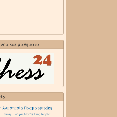
 νέα και μαθήματα
γία
Αναστασία Πραματευτάκη
ή
΄ Εθνική
Γιώργος Μαστέλλος
Ικαρία