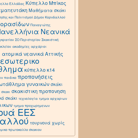
Κύπελλο Μπίκος
πελλο Ελλάδας
αματευτάκη
Μαθήματα σκάκι
ησης και Πολιτισμού Δήμου Κορυδαλλού
Κορασίδων
Παναγιώτης
Πανελλήνια Νεανικά
γκρατίου
ΣΟ Περιστερίου
Σκακιστική
ακλείου
ακαδημίες
αρχάριοι
ά
ατομικά νεανικά Αττικής
εσωτερικο
θλημα
κύπελλο κ14
προπονήσεις
ων
παιδικο
ωτάθλημα γυναικών
σκάκι
σκακιστικη προπονηση
σκακι
κό σκάκι
τεχνολογία
τμημα αρχαριων
λικων
τμημα προχωρημενων
ουά ΕΕΣ
δαλλού
τουρνουά χωρίς
ομικο πρωτοκολλο σκακιου