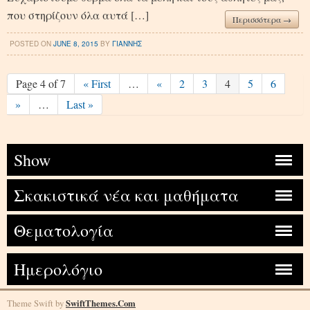
που στηρίζουν όλα αυτά […]
Περισσότερα →
POSTED ON
JUNE 8, 2015
BY
ΓΙΑΝΝΗΣ
Page 4 of 7
« First
…
«
2
3
4
5
6
»
…
Last »
Show
Σκακιστικά νέα και μαθήματα
Θεματολογία
Ημερολόγιο
Theme Swift by
SwiftThemes.Com