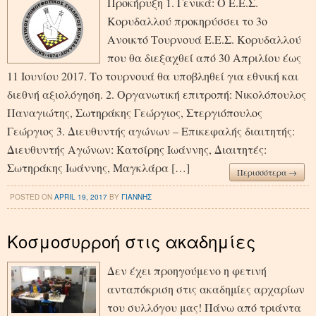
Προκήρυξη 1. Γενικά: Ο Ε.Ε.Σ.
Κορυδαλλού προκηρύσσει το 3ο
Ανοικτό Τουρνουά Ε.Ε.Σ. Κορυδαλλού
που θα διεξαχθεί από 30 Απριλίου έως
11 Ιουνίου 2017. Το τουρνουά θα υποβληθεί για εθνική και
διεθνή αξιολόγηση. 2. Οργανωτική επιτροπή: Νικολόπουλος
Παναγιώτης, Σωτηράκης Γεώργιος, Στεργιόπουλος
Γεώργιος 3. Διευθυντής αγώνων – Επικεφαλής διαιτητής:
Διευθυντής Αγώνων: Κατσίρης Ιωάννης, Διαιτητές:
Σωτηράκης Ιωάννης, Μαγκλάρα […]
Περισσότερα →
POSTED ON
APRIL 19, 2017
BY
ΓΙΑΝΝΗΣ
Κοσμοσυρροή στις ακαδημίες
Δεν έχει προηγούμενο η φετινή
ανταπόκριση στις ακαδημίες αρχαρίων
του συλλόγου μας! Πάνω από τριάντα