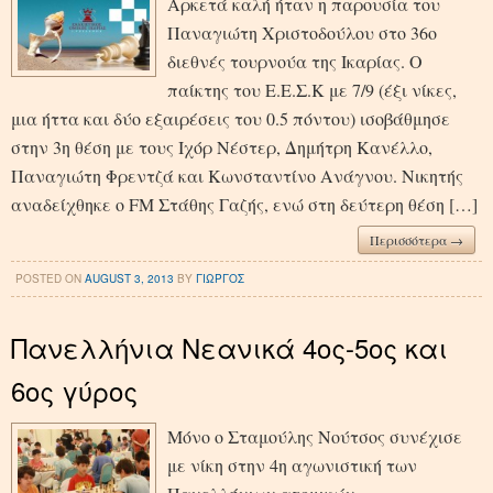
Αρκετά καλή ήταν η παρουσία του
Παναγιώτη Χριστοδούλου στο 36ο
διεθνές τουρνούα της Ικαρίας. Ο
παίκτης του Ε.Ε.Σ.Κ με 7/9 (έξι νίκες,
μια ήττα και δύο εξαιρέσεις του 0.5 πόντου) ισοβάθμησε
στην 3η θέση με τους Ιχόρ Νέστερ, Δημήτρη Κανέλλο,
Παναγιώτη Φρεντζά και Κωνσταντίνο Ανάγνου. Νικητής
αναδείχθηκε ο FM Στάθης Γαζής, ενώ στη δεύτερη θέση […]
Περισσότερα →
POSTED ON
AUGUST 3, 2013
BY
ΓΙΩΡΓΟΣ
Πανελλήνια Νεανικά 4ος-5ος και
6ος γύρος
Μόνο ο Σταμούλης Νούτσος συνέχισε
με νίκη στην 4η αγωνιστική των