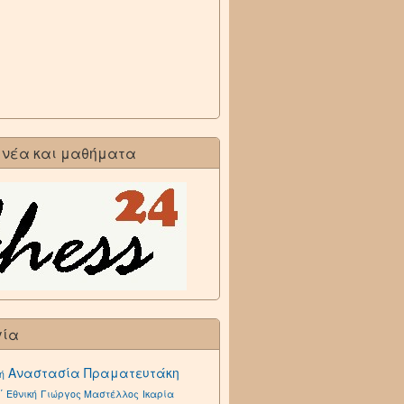
 νέα και μαθήματα
γία
Αναστασία Πραματευτάκη
ή
΄ Εθνική
Γιώργος Μαστέλλος
Ικαρία