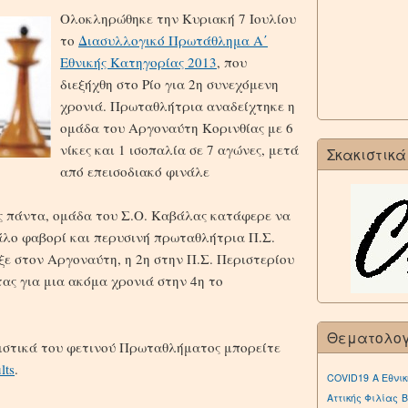
Ολοκληρώθηκε την Κυριακή 7 Ιουλίου
το
Διασυλλογικό Πρωτάθλημα Α΄
Εθνικής Κατηγορίας 2013
, που
διεξήχθη στο Ρίο για 2η συνεχόμενη
χρονιά. Πρωταθλήτρια αναδείχτηκε η
ομάδα του Αργοναύτη Κορινθίας με 6
νίκες και 1 ισοπαλία σε 7 αγώνες, μετά
Σκακιστικά
από επεισοδιακό φινάλε
ως πάντα, ομάδα του Σ.Ο. Καβάλας κατάφερε να
άλο φαβορί και περυσινή πρωταθλήτρια Π.Σ.
ηξε στον Αργοναύτη, η 2η στην Π.Σ. Περιστερίου
τας για μια ακόμα χρονιά στην 4η το
Θεματολο
ιστικά του φετινού Πρωταθλήματος μπορείτε
lts
.
COVID19
Α Εθνικ
Αττικής Φιλίας
Β