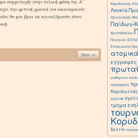
ωμα συμμετοχής στην τελική φάση της Α΄
Κορυδαλλός
Κύ
σχει την φετινή χρονιά για οικονομικούς
Λουκία Πρ
οδος θα μας βρει να αγωνιζόμαστε στον
Οργανισμός Άθλ
Παίδων-
ική.
Χριστοδούλου
Πειραιάς
ΣΟ Πα
Επικοινωνία Ηρ
ατομικ
Next →
εγγραφες
πρωτα
μαθήματα
παίδ
πρ
προσφορές
Κορυδαλλός
σχολι
σχολικό
τμημα ενη
τουρν
Κορυ
δελτίο
υγειον