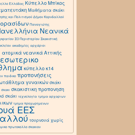
Κύπελλο Μπίκος
πελλο Ελλάδας
αματευτάκη
Μαθήματα σκάκι
ησης και Πολιτισμού Δήμου Κορυδαλλού
Κορασίδων
Παναγιώτης
Πανελλήνια Νεανικά
γκρατίου
ΣΟ Περιστερίου
Σκακιστική
ακλείου
ακαδημίες
αρχάριοι
ά
ατομικά νεανικά Αττικής
εσωτερικο
θλημα
κύπελλο κ14
προπονήσεις
ων
παιδικο
ωτάθλημα γυναικών
σκάκι
σκακιστικη προπονηση
σκακι
κό σκάκι
τεχνολογία
τμημα αρχαριων
λικων
τμημα προχωρημενων
ουά ΕΕΣ
δαλλού
τουρνουά χωρίς
ομικο πρωτοκολλο σκακιου