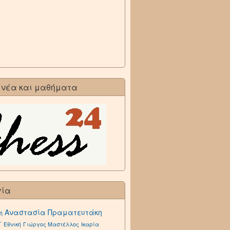
 νέα και μαθήματα
γία
Αναστασία Πραματευτάκη
ή
΄ Εθνική
Γιώργος Μαστέλλος
Ικαρία