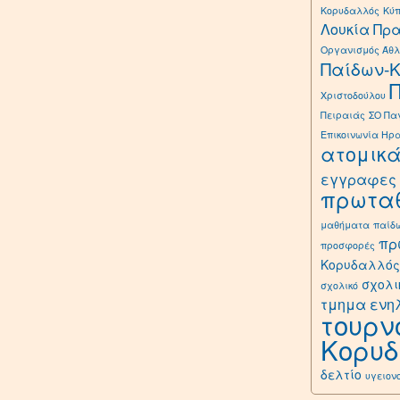
Κορυδαλλός
Κύ
Λουκία Πρ
Οργανισμός Άθλ
Παίδων-
Χριστοδούλου
Πειραιάς
ΣΟ Πα
Επικοινωνία Ηρ
ατομικ
εγγραφες
πρωτα
μαθήματα
παίδ
πρ
προσφορές
Κορυδαλλός
σχολι
σχολικό
τμημα ενη
τουρν
Κορυ
δελτίο
υγειον