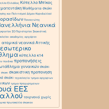
Κύπελλο Μπίκος
πελλο Ελλάδας
αματευτάκη
Μαθήματα σκάκι
ησης και Πολιτισμού Δήμου Κορυδαλλού
Κορασίδων
Παναγιώτης
Πανελλήνια Νεανικά
γκρατίου
ΣΟ Περιστερίου
Σκακιστική
ακλείου
ακαδημίες
αρχάριοι
ά
ατομικά νεανικά Αττικής
εσωτερικο
θλημα
κύπελλο κ14
προπονήσεις
ων
παιδικο
ωτάθλημα γυναικών
σκάκι
σκακιστικη προπονηση
σκακι
κό σκάκι
τεχνολογία
τμημα αρχαριων
λικων
τμημα προχωρημενων
ουά ΕΕΣ
δαλλού
τουρνουά χωρίς
ομικο πρωτοκολλο σκακιου