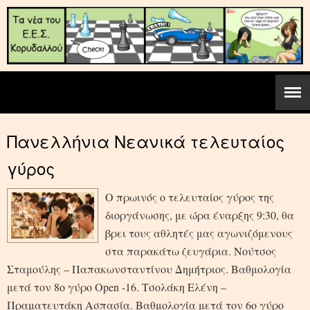
Πανελλήνια Νεανικά τελευταίος
γύρος
Ο πρωινός ο τελευταίος γύρος της
διοργάνωσης, με ώρα έναρξης 9:30, θα
βρει τους αθλητές μας αγωνιζόμενους
στα παρακάτω ζευγάρια. Νούτσος
Σταμούλης – Παπακωνσταντίνου Δημήτριος. Βαθμολογία
μετά τον 8ο γύρο Open -16. Τσολάκη Ελένη –
Πραματευτάκη Ασπασία. Βαθμολογία μετά τον 6ο γύρο